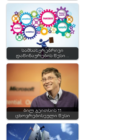
სამსახურებრივი
დაწინაურების წესი…
ბილ გეითსის 11
ცხოვრებისეული წესი