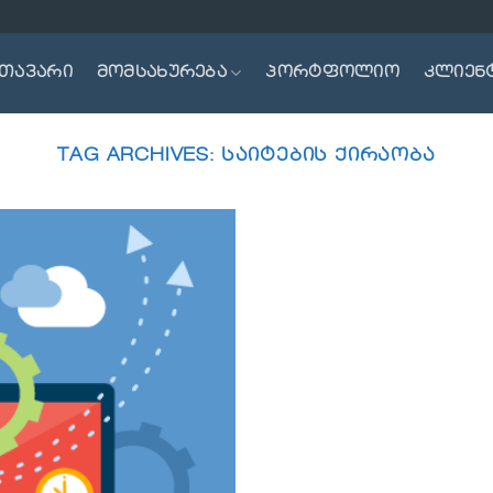
თავარი
მომსახურება
პორტფოლიო
კლიენ
TAG ARCHIVES:
ᲡᲐᲘᲢᲔᲑᲘᲡ ᲥᲘᲠᲐᲝᲑᲐ