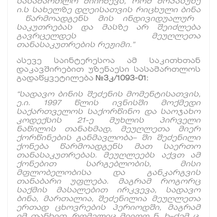
სასამართლო
მიიჩნევს
,
რომ
მოპასუხე
ი
.
ს
სახელზე
დღეისათვის
რიცხული
ბინა
წარმოადგენს
მის
ინდივიდუალურ
საკუთრებას
და
მასზე
არ
შეიძლება
გავრცელდეს
მეუღლეთა
თანასაკუთრების
რეჟიმი
.”
ასევე საინტერესოა ამ საკითხთან
დაკავშირებით უზენაესი სასამართლოს
გადაწყვეტილება
№3
კ
/1093-01:
“
სადავო
ბინის
შეძენის
მომენტისათვის
,
ე
.
ი
. 1997
წლის
ივნისში
მოქმედი
საქართველოს
საქორწინო
და
საოჯახო
კოდექსის
21-
ე
მუხლის
პირველი
ნაწილის
თანახმად
,
მეუღლეთა
მიერ
ქორწინების
განმავლობა
–
ში
შეძენილი
ქონება
წარმოადგენს
მათ
საერთო
თანასაკუთრებას
.
მეუღლეებს
აქვთ
ამ
ქონებით
სარგებლობის
,
მისი
მფლობელობისა
და
განკარგვის
თანაბარი
უფლება
.
მაგრამ
როგორც
საქმის
მასალებით
ირკვევა
,
სადავო
ბინა
,
მართალია
,
შეძენილია
მეუღლეთა
ერთად
ცხოვრების
პერიოდში
,
მაგრამ
იმ
თანხით
,
რომელიც
მიიღო
ნ
.
ხ
–
ძემ
ც
.