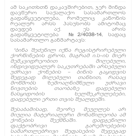
ამ საკითხთნ დაკავშირებით, ჯერ მინდა
დავწერო საქალაქო სასამართლოს
გადაწყვეტილება, რომელიც კანონის
რეალურ არსს პასუხობს ამიტომაც
დავდებ აქ. ეს არის
გადაწყვეტილება
№2/4038-14
, სადაც
სასამართლო განმარტავს:
“
ბინა
შეძენილ
იქნა
რეგისტრირებული
ქორწინების
დროს
,
მაგრამ
ი
.
ს
–
ის
მიერ
მემკვიდრეობით
მიღებული
,
ინდივიდუალურ
საკუთრებაში
არსებული
უძრავი
ქონების
–
ბინის
გაყიდვის
შედეგად
მიღებული
თანხით
,
რასაც
მოწმობს
ზემოაღნიშნული
უძრავი
ნივთების
თაობაზე
დადებული
ნასყიდობის
ხელშეკრულებები
,
დადებული
ერთი
თვის
შუალდეში
.
შესაბამისად
,
მეორე
მეუღლეს
არ
მიუღია
მატერიალური
მონაწილეობა
ამ
ქონების
შექმნაში
.
დადგენილი
ფაქტობრივი
გარემოებების
სამართლებრივი
შეფასების
შედეგად