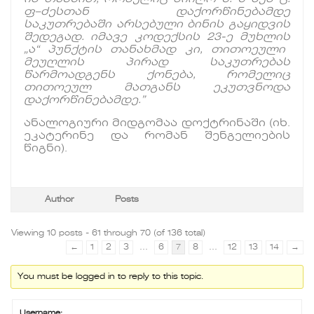
ფ
–
ძესთან
დაქორწინებამდე
საკუთრებაში
არსებული
ბინის
გაყიდვის
შედეგად
.
იმავე
კოდექსის
23-
ე
მუხლის
„
ა
“
პუნქტის
თანახმად
კი
,
თითოეული
მეუღლის
პირად
საკუთრებას
წარმოადგენს
ქონება
,
რომელიც
თითოეულ
მათგანს
ეკუთვნოდა
დაქორწინებამდე
.”
ანალოგიური მიდგომაა დოქტრინაში (იხ.
ეკატერინე და რომან შენგელიების
წიგნი).
Author
Posts
Viewing 10 posts - 61 through 70 (of 136 total)
←
1
2
3
…
6
7
8
…
12
13
14
→
You must be logged in to reply to this topic.
Username: