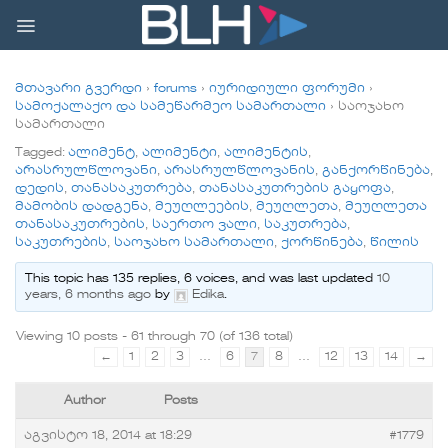
Skip
to
content
მთავარი გვერდი
›
forums
›
იურიდიული ფორუმი
›
სამოქალაქო და სამეწარმეო სამართალი
›
საოჯახო
სამართალი
Tagged:
ალიმენტ
,
ალიმენტი
,
ალიმენტის
,
არასრულწლოვანი
,
არასრულწლოვანის
,
განქორწინება
,
დედის
,
თანასაკუთრება
,
თანასაკუთრების გაყოფა
,
მამობის დადგენა
,
მეუღლეების
,
მეუღლეთა
,
მეუღლეთა
თანასაკუთრების
,
საერთო ვალი
,
საკუთრება
,
საკუთრების
,
საოჯახო სამართალი
,
ქორწინება
,
წილის
This topic has 135 replies, 6 voices, and was last updated
10
years, 6 months ago
by
Edika
.
Viewing 10 posts - 61 through 70 (of 136 total)
←
1
2
3
…
6
7
8
…
12
13
14
→
Author
Posts
აგვისტო 18, 2014 at 18:29
#1779