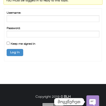
You must be logged in to reply to this topic.
Username:
Password:
Keep me signed in
Log In
Copyright 2019 ©
BLH
მოგვწერეთ