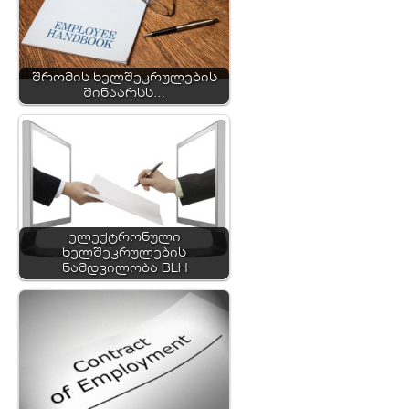
შრომის ხელშეკრულების
შინაარსს…
ელექტრონული
ხელშეკრულების
ნამდვილობა BLH