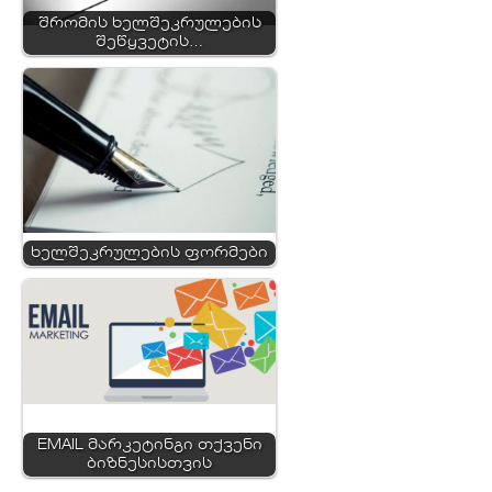
შრომის ხელშეკრულების
შეწყვეტის…
ხელშეკრულების ფორმები
EMAIL მარკეტინგი თქვენი
ბიზნესისთვის