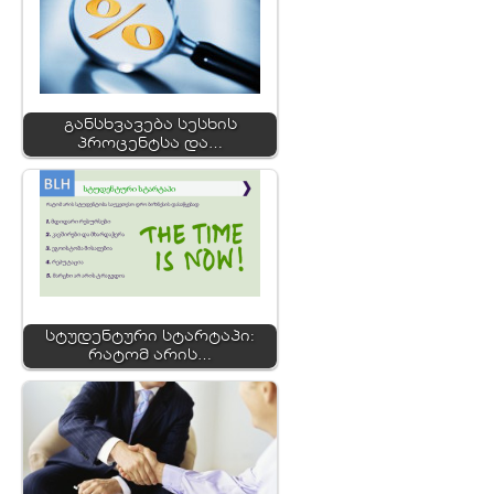
განსხვავება სესხის
პროცენტსა და…
სტუდენტური სტარტაპი:
რატომ არის…