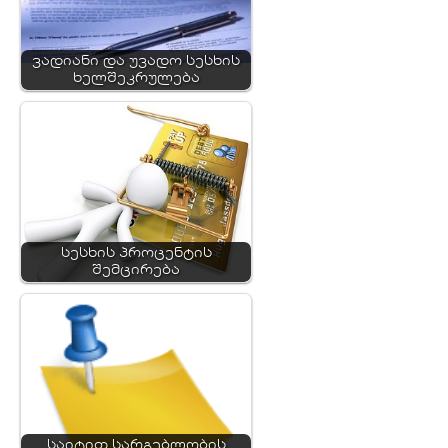
ვადიანი და უვადო სესხის
ხელშეკრულება
სესხის პროცენტის
შემცირება
საიტით სარგებლობის