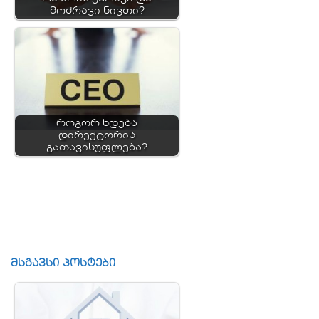
მოძრავი ნივთი?
როგორ ხდება
დირექტორის
გათავისუფლება?
მსგავსი პოსტები