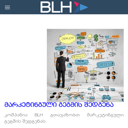
Skip
to
content
მარკეტინგული გეგმის შედგენა
კომპანია BLH გთავაზობთ მარკეტინგული
გეგმის შედგენას.