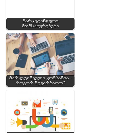
მარკეტინგული
მომსახურებები
მარკეტინგული კომპანია -
როგორ შევარჩიოთ?