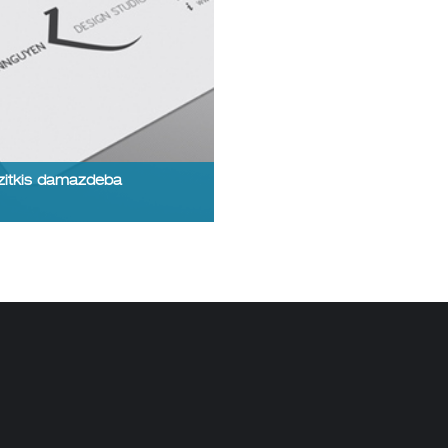
itkis damazdeba