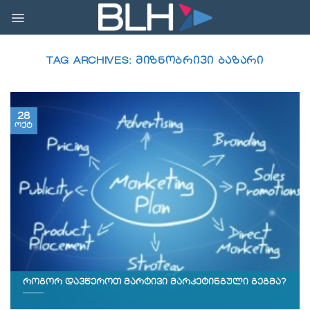
Skip
to
content
TAG ARCHIVES:
ᲛᲘᲖᲜᲝᲑᲠᲘᲕᲘ ᲑᲐᲖᲐᲠᲘ
28
ოქტ
როგორ დავწეროთ მარტივი მარკეტინგული გეგმა?