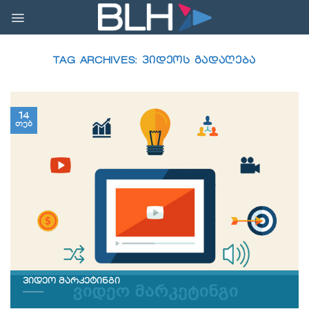
Skip
to
content
TAG ARCHIVES:
ᲕᲘᲓᲔᲝᲡ ᲒᲐᲓᲐᲦᲔᲑᲐ
14
თებ
ვიდეო მარკეტინგი