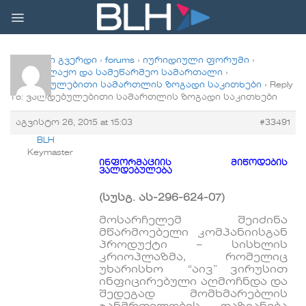
Skip
to
content
მთავარი გვერდი
›
forums
›
იურიდიული ფორუმი
›
სამოქალაქო და სამეწარმეო სამართალი
›
ვალდებულებითი სამართლის ზოგადი საკითხები
›
Reply
To: ვალდებულებითი სამართლის ზოგადი საკითხები
აგვისტო 26, 2015 at 15:03
#33491
BLH
Keymaster
ინფორმაციის მიწოდების
ვალდებულება
(სუსგ.
ას-296-624-07
)
მოსარჩელემ შეიძინა
მწარმოებელი კომპანიისგან
პროდუქტი – სისხლის
კრიოპლაზმა, რომელიც
უხარისხო “აივ” ვირუსით
ინფიცირებული აღმოჩნდა და
შედეგად მომხმარებლის