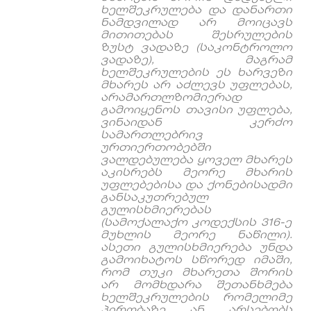
ხელშეკრულება
და
დანართი
ნამდვილად
არ
მოიცავს
მითითებას
შესრულების
ზუსტ
ვადაზე
(
საკონტროლო
ვადაზე
),
მაგრამ
ხელშეკრულების
ეს
ხარვეზი
მხარეს
არ
აძლევს
უფლებას
,
არამართლზომიერად
გამოიყენოს
თავისი
უფლება
,
ვინაიდან
კერძო
სამართლებრივ
ურთიერთობებში
ვალდებულება
ყოველ
მხარეს
აკისრებს
მეორე
მხარის
უფლებებისა
და
ქონებისადმი
განსაკუთრებულ
გულისხმიერებას
(
სამოქალაქო
კოდექსის
316-
ე
მუხლის
მეორე
ნაწილი
).
ასეთი
გულისხმიერება
უნდა
გამოიხატოს
სწორედ
იმაში
,
რომ
თუკი
მხარეთა
შორის
არ
მომხდარა
შეთანხმება
ხელშეკრულების
რომელიმე
პირობაზე
ან
არსებობს