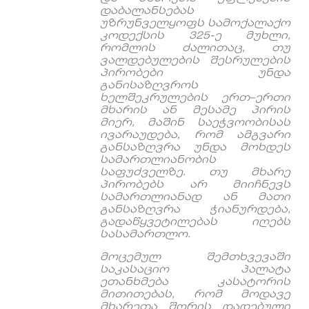
დაბალანსებას
უზრუნველყოფს
სამოქალაქო
კოდექსის
325-
ე
მუხლი
,
რომლის
ძალითაც
,
თუ
ვალდებულების
შესრულების
პირობები
უნდა
განისაზღვროს
ხელშეკრულების
ერთ
–
ერთი
მხარის
ან
მესამე
პირის
მიერ
,
მაშინ
საეჭვოობისას
ივარაუდება
,
რომ
ამგვარი
განსაზღვრა
უნდა
მოხდეს
სამართლიანობის
საფუძველზე
.
თუ
მხარე
პირობებს
არ
მიიჩნევს
სამართლიანად
ან
მათი
განსაზღვრა
ჭიანურდება
,
გადაწყვეტილებას
იღებს
სასამართლო
.
მოცემულ
შემთხვევაში
საკასაციო
პალატა
ეთანხმება
კასატორის
მითითებას
,
რომ
მოდავე
მხარეთა
შორის
დადებული