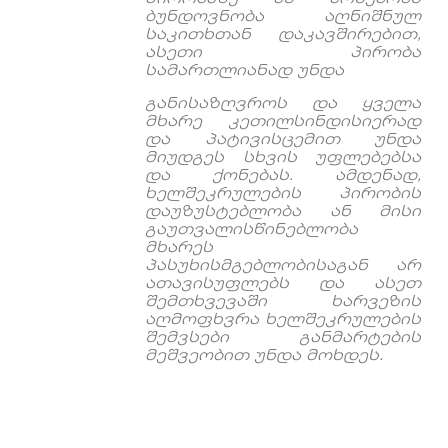
ბუნდოვნობა
აღნიშნულ
საკითხთან
დაკავშირებით
,
ასეთი
პირობა
სამართლიანად
უნდა
განისაზღვროს
და
ყველა
მხარე
კეთილსინდისიერად
და
პატივისცემით
უნდა
მიუდგეს
სხვის
უფლებებსა
და
ქონებას
.
ამდენად
,
ხელშეკრულების
პირობის
დაუზუსტებლობა
ან
მისი
გაუთვალისწინებლობა
მხარეს
პასუხისმგებლობისაგან
არ
ათავისუფლებს
და
ასეთ
შემთხვევაში
ხარვეზის
აღმოფხვრა
ხელშეკრულების
შემვსები
განმარტების
მეშვეობით
უნდა
მოხდეს
.