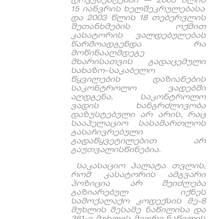
დოკუმენტებში
— 2003
წლის
15
იანვრის
ხელშეკრულებასა
და
2003
წლის
18
თებერვლის
შეთანხმების
ოქმით
კასატორის
ვალდებულებას
წარმოადგენდა
რა
მოწინააღმდეგე
მხარისათვის
გადაცემული
სახაზო
–
საკაბელო
წყვილების
დაზიანების
საკონტროლო
ვადებში
აღდგენა
,
საკონტროლო
ვადის
ხანგრძლივობა
დაზუსტებული
არ
არის
,
რაც
სააპელაციო
სასამართლოს
გასაჩივრებული
გადაწყვეტილებით
არ
გაუთვალისწინებია
.
საკასაციო
პალატა
თვლის
,
რომ
კასატორის
ამგვარი
პოზიცია
არ
შეიძლება
გაზიარებულ
იქნეს
სამოქალაქო
კოდექსის
მე
-8
მუხლის
მესამე
ნაწილისა
და