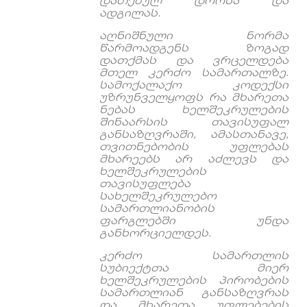
დათქმულ
დროსა
და
ადგილას
.
აღნიშნული
ნორმა
წარმოადგენს
ზოგად
დათქმას
და
ვრცელდება
მთელ
კერძო
სამართალზე
.
სამოქალაქო
კოდექსი
უზრუნველყოფს
რა
მხარეთა
ნებას
ხელშეკრულების
შინაარსის
თავისუფალ
განსაზღვრაში
,
ამასთანავე
,
თვითნებობის
უფლებას
მხარეებს
არ
აძლევს
და
ხელშეკრულების
თავისუფლება
სახელშეკრულებო
სამართლიანობის
ფარგლებში
უნდა
განხორციელდეს
.
კერძო
სამართლის
სუბიექტთა
მიერ
ხელშეკრულების
პირობების
სამართლიან
განსაზღვრას
და
მხარეთა
უფლებების