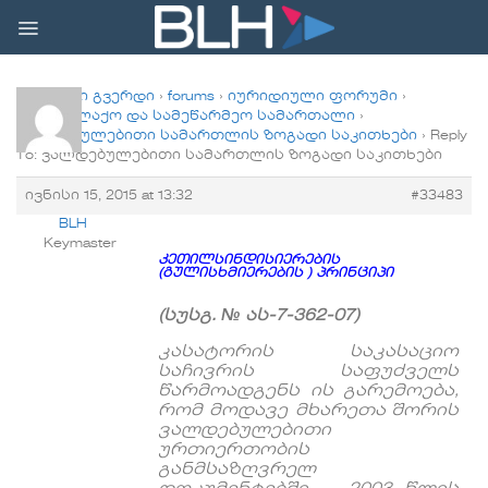
Skip
to
content
მთავარი გვერდი
›
forums
›
იურიდიული ფორუმი
›
სამოქალაქო და სამეწარმეო სამართალი
›
ვალდებულებითი სამართლის ზოგადი საკითხები
›
Reply
To: ვალდებულებითი სამართლის ზოგადი საკითხები
ივნისი 15, 2015 at 13:32
#33483
BLH
Keymaster
კეთილსინდისიერების
(გულისხმიერების ) პრინციპი
(სუსგ. №
ას
-7-362-07)
კასატორ
ის
საკასაციო
საჩივრის
საფუძველს
წარმოადგენს
ის
გარემოება
,
რომ
მოდავე
მხარეთა
შორის
ვალდებულებითი
ურთიერთობის
განმსაზღვრელ