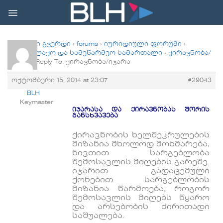
Skip
to
content
მთავარი გვერდი
›
forums
›
იურიდიული ფორუმი
›
სამოქალაქო და სამეწარმეო სამართალი
›
ქირავნობა/
იჯარა
›
Reply To: ქირავნობა/იჯარა
ოქტომბერი 15, 2014 at 23:07
#29043
BLH
Keymaster
იჯარასა და ქირავნობას შორის
განსხვავება
ქირავნობის ხელშეკრულების
მიზანია მხოლოდ მოხმარება,
ნივთით სარგებლობა
შემოსავლის მიღების გარეშე.
იჯარით გადაცემული
ქონებით სარგებლობის
მიზანია წარმოება, როგორ
შემოსავლის მიღებს წყარო
და არსებობის ძირითადი
საშუალება.