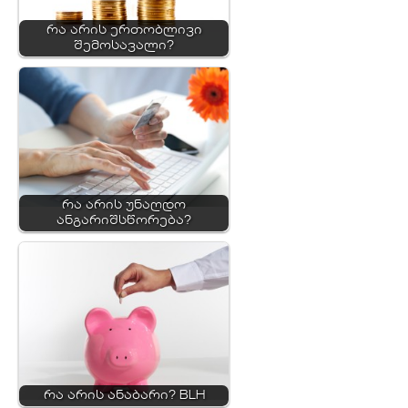
რა არის ერთობლივი
შემოსავალი?
რა არის უნაღდო
ანგარიშსწორება?
რა არის ანაბარი? BLH