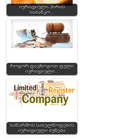
იურიდიული პირის
საბანკო…
როგორ დავზოგოთ ფული
იურიდიული…
საწარმოს სახელწოდების
იურიდიული ბუნება