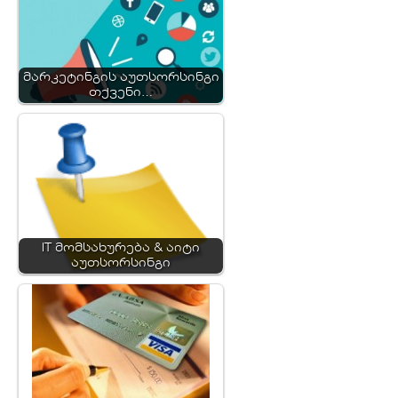
მარკეტინგის აუთსორსინგი
თქვენი…
IT მომსახურება & აიტი
აუთსორსინგი