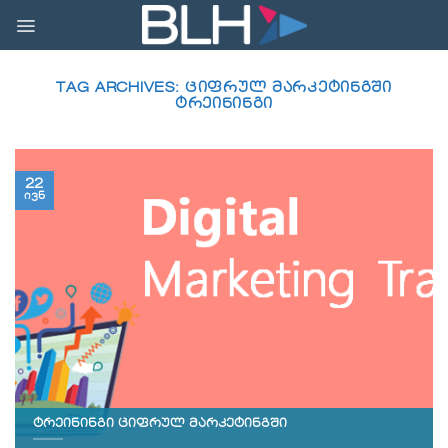
Skip
to
content
TAG ARCHIVES:
ᲪᲘᲤᲠᲣᲚ ᲛᲐᲠᲙᲔᲢᲘᲜᲒᲨᲘ
ᲢᲠᲔᲘᲜᲘᲜᲒᲘ
22
ივნ
ტრეინინგი ციფრულ მარკეტინგში