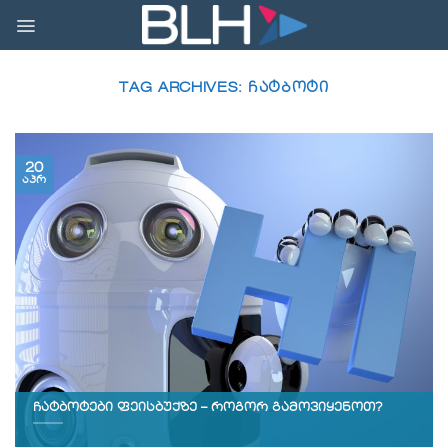
Skip
to
content
TAG ARCHIVES:
ᲩᲐᲢᲑᲝᲢᲘ
20
აპრ
ჩატბოტები ფეისბუქზე – როგორ გამოვიყენოთ?