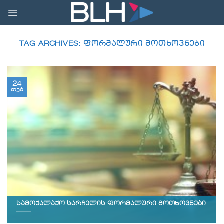
Skip
to
content
TAG ARCHIVES:
ᲤᲝᲠᲛᲐᲚᲣᲠᲘ ᲛᲝᲗᲮᲝᲕᲜᲔᲑᲘ
24
თებ
სამოქალაქო სარჩელის ფორმალური მოთხოვნები