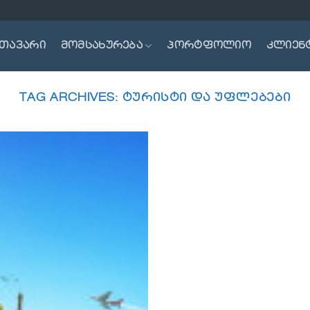
თავარი
მომსახურება
პორტფოლიო
კლიენ
TAG ARCHIVES:
ᲢᲣᲠᲘᲡᲢᲘ ᲓᲐ ᲣᲤᲚᲔᲑᲔᲑᲘ