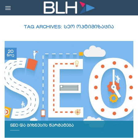
Skip
to
content
TAG ARCHIVES:
ᲡᲔᲝ ᲝᲞᲢᲘᲛᲘᲖᲐᲪᲘᲐ
20
ნოე
SEO და ბიზნესის წარმატება