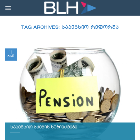
Skip
to
content
TAG ARCHIVES:
ᲡᲐᲞᲔᲜᲡᲘᲝ ᲠᲔᲤᲝᲠᲛᲐ
11
იან
საპენსიო სქემის სუბიექტები