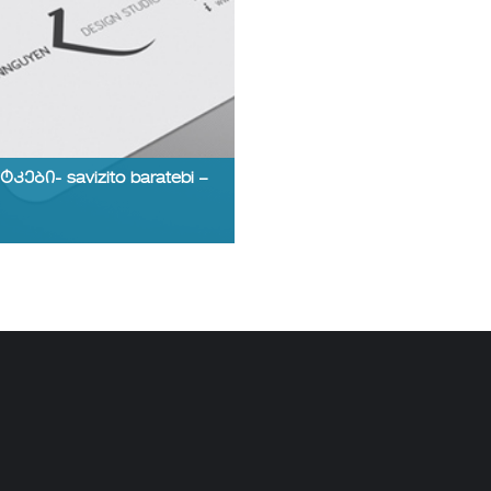
ბი- savizito baratebi –