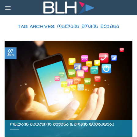
Skip
to
content
TAG ARCHIVES:
ᲝᲜᲚᲐᲘᲜ ᲨᲝᲞᲘᲡ ᲨᲔᲥᲛᲜᲐ
07
მაი
ონლაინ მაღაზიის შექმნა & შოპის დამზადება