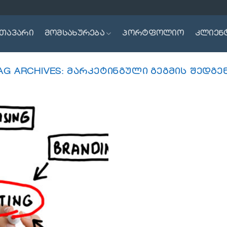
თავარი
მომსახურება
პორტფოლიო
კლიენ
AG ARCHIVES:
ᲛᲐᲠᲙᲔᲢᲘᲜᲒᲣᲚᲘ ᲒᲔᲒᲛᲘᲡ ᲨᲔᲓᲒᲔ