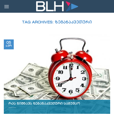
Skip
to
content
TAG ARCHIVES:
ᲖᲔᲒᲐᲜᲐᲙᲕᲔᲗᲣᲠᲘ
05
აპრ
რას ნიშნავს ზეგანაკვეთური სამუშაო