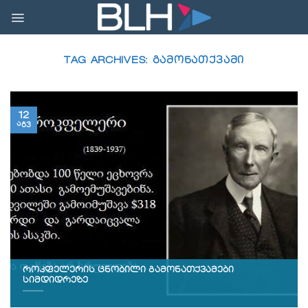
Skip
to
content
TAG ARCHIVES:
ᲒᲐᲛᲝᲜᲐᲗᲥᲕᲐᲛᲘ
12
აგვ
როკფელერის ცნობილი გამონათქვამები
სიმდიდრეზე