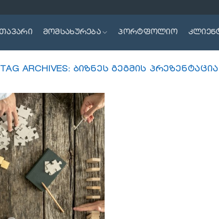
თავარი
მომსახურება
პორტფოლიო
კლიენ
TAG ARCHIVES:
ᲑᲘᲖᲜᲔᲡ ᲒᲔᲒᲛᲘᲡ ᲞᲠᲔᲖᲔᲜᲢᲐᲪᲘᲐ