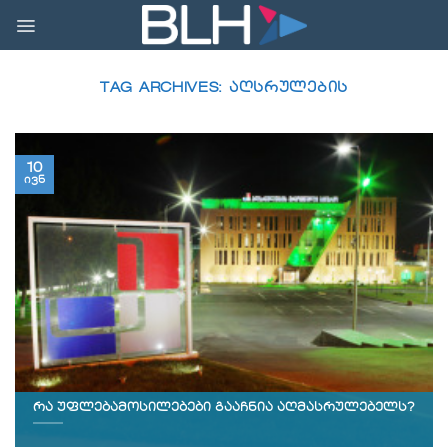
Skip
to
content
TAG ARCHIVES:
ᲐᲦᲡᲠᲣᲚᲔᲑᲘᲡ
10
ივნ
რა უფლებამოსილებები გააჩნია აღმასრულებელს?