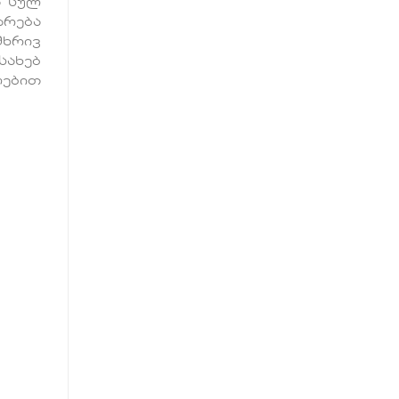
ა სულ
არება
მხრივ
ახებ
ლებით