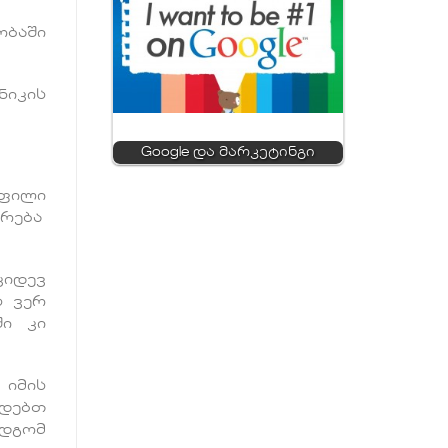
ობაში
ნიკის
Google და მარკეტინგი
ოფილი
არება
კიდევ
ს ვერ
ში კი
 იმის
გდებთ
მდგომ