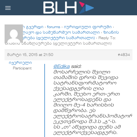
Skip
to
content
მთავარი გვერდი
›
forums
›
იურიდიული ფორუმი
›
სამოქალაქო და სამეწარმეო სამართალი
›
ზიანის
ანაზღაურება (დელიქტური სამართალი)
›
Reply To:
ზიანის ანაზღაურება (დელიქტური სამართალი)
მარტი 15, 2015 at 21:50
#4834
ივერიელი
@Edika
said:
Participant
მოსარჩელის შვილი
თამაშის დროს შევიდა
სატრანსფორმატორო
ქვესადგურის ღია
კარში, შეეხო ერთ-ერთ
ელექტროსადენს და
მიიღო მე-4 ხარისხის
დამწვრობა. ეს
ელექტროსატრანსპომატორო
ეკუთვნოდა შ.პ.ს „გ“-ს.
სს „თ“ აწვდიდა დენს ამ
ელექტროქვესადგურს.