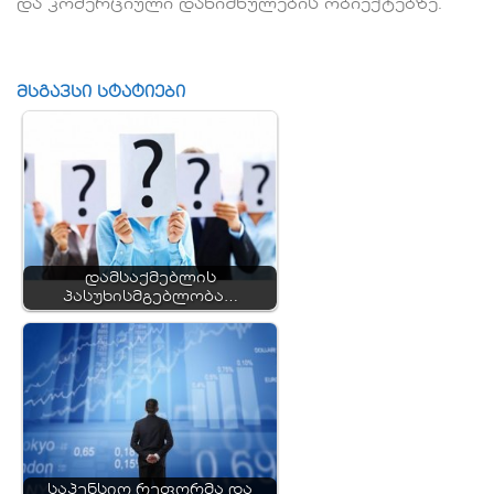
და კომერციული დანიშნულების ობიექტებზე.
მსგავსი სტატიები
დამსაქმებლის
პასუხისმგებლობა…
საპენსიო რეფორმა და