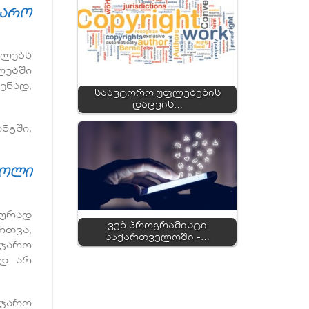
ჯარო
ელებს
ლებში
ენად,
საავტორო უფლებების
დაცვის…
ნგში,
ღოლი
ურად
ვებ პროგრამისტი
რთვა,
საქართველოში -…
აჯარო
ად არ
აჯარო