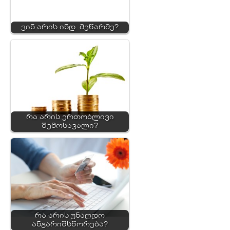
ვინ არის ინდ. მეწარმე?
რა არის ერთობლივი
შემოსავალი?
რა არის უნაღდო
ანგარიშსწორება?