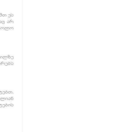
მთ ეს
აც არ
 ხოლო
გილზე
ბრებს
ტებთ,
ძალიან
ტების