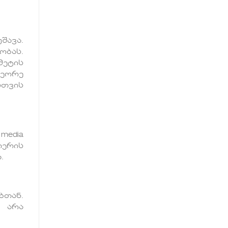
შავა.
ობას.
მეტის
მეორე
სთვის
media
იერის
.
ბთან.
მ არა