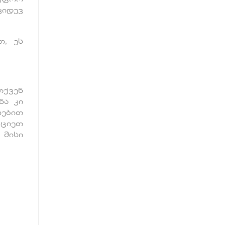
კიდევ
, ეს
თქვენ
ნა კი
ებით
ქციეთ
 მისი