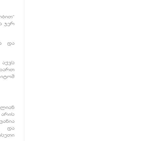
ბით“
ა ჯერ
ა და
აქვს
 ხართ
მიტომ
ალიან
არის
ვანია
დ და
ასეთი