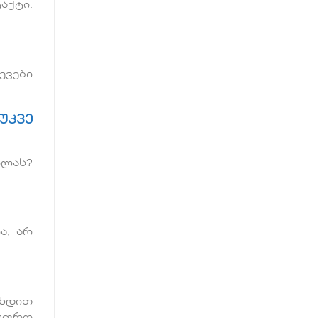
აქტი.
ევები
უკვე
ილას?
ა, არ
ხდით
 უფრო