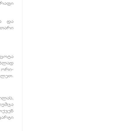
წრაფი
ს და
უთარი
 ცოტა
ებლად
 ორი-
ვლეთ.
ილას,
თუმცა
ქვენ
კარგი