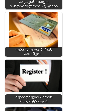
საგადასახადო
ხანდაზმულობის ვადები
იურიდიული პირის
საბანკო…
იურიდიული პირის
რეგისტრაცია