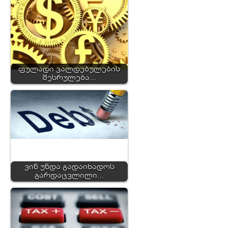
ფულადი ვალდებულების
შესრულება…
ვინ უნდა გადაიხადოს
გარდაცვლილი…